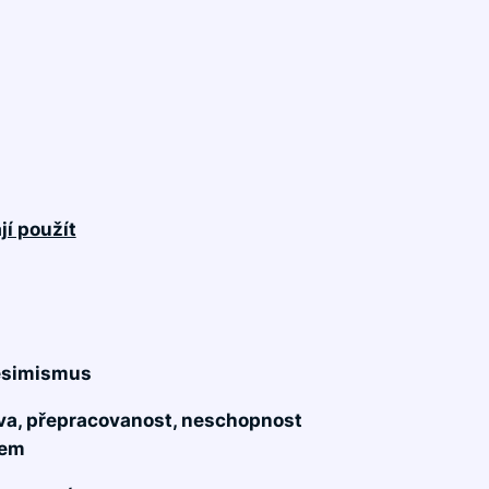
jí použít
pesimismus
ava, přepracovanost, neschopnost
kem