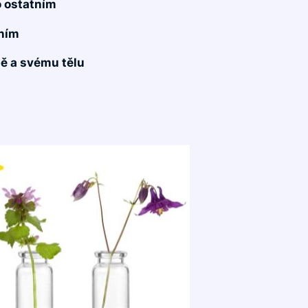
o ostatním
ním
ě a svému tělu