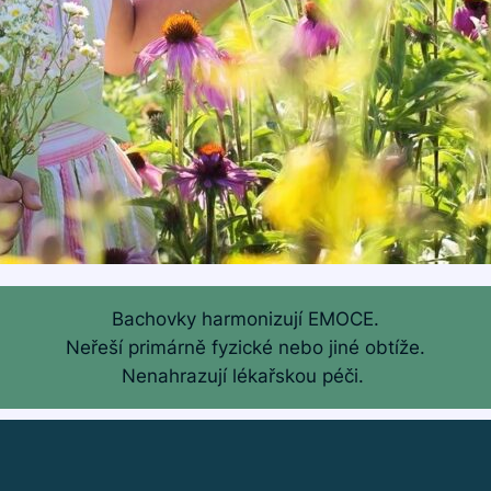
Bachovky harmonizují EMOCE.
Neřeší primárně fyzické nebo jiné obtíže.
Nenahrazují lékařskou péči.