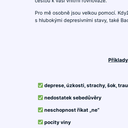
cestou
k vaší vnitřní rovnováze.
Pro mě osobně jsou velkou pomocí. Když
s hlubokými depresivními stavy, také Ba
Příklady
deprese, úzkosti, strachy, šok, tr
nedostatek sebedůvěry
neschopnost říkat „ne“
pocity viny