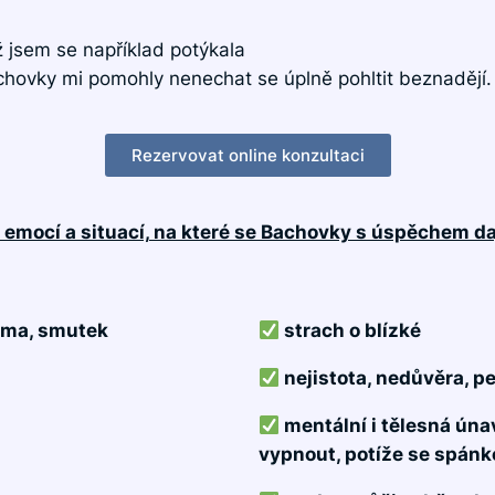
 jsem se například potýkala
chovky mi pomohly nenechat se úplně pohltit beznadějí.
Rezervovat online konzultaci
 emocí a situací, na které se Bachovky s úspěchem da
auma, smutek
strach o blízké
nejistota, nedůvěra, 
mentální i tělesná ún
vypnout, potíže se spán