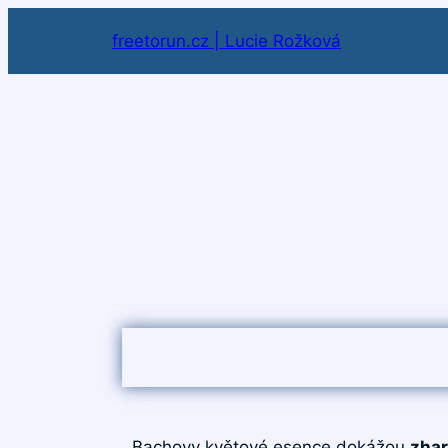
freetorun.cz | Lucie Rožková
Bachovy květové esence dokážou
zha