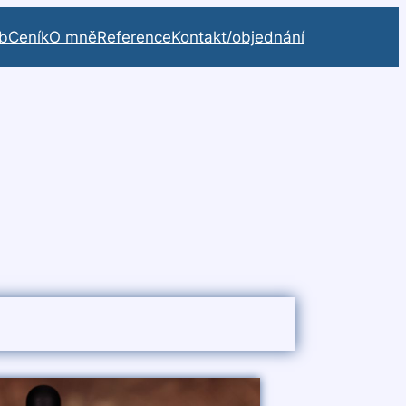
b
Ceník
O mně
Reference
Kontakt/objednání