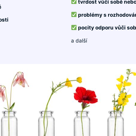
tvrdost vůči sobě neb
ě
problémy s rozhodová
osti
pocity odporu vůči sob
a další