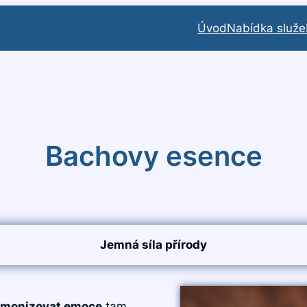
Úvod
Nabídka služe
Bachovy esence
Jemná síla přírody
rmonizovat emoce
tam,