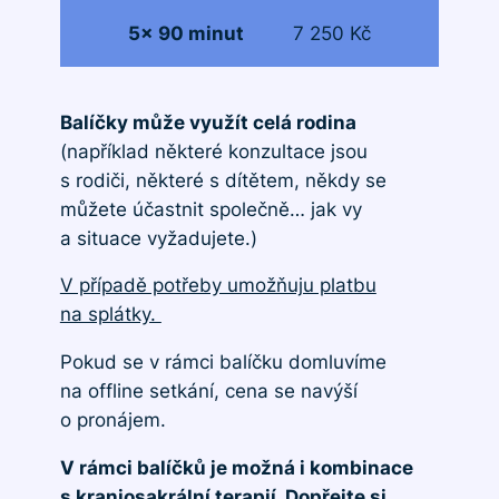
5x 90 minut
7 250 Kč
Balíčky může využít celá rodina
(například některé konzultace jsou
s rodiči, některé s dítětem, někdy se
můžete účastnit společně… jak vy
a situace vyžadujete.)
V případě potřeby umožňuju platbu
na splátky.
Pokud se v rámci balíčku domluvíme
na offline setkání, cena se navýší
o pronájem.
V rámci balíčků je možná i kombinace
s kraniosakrální terapií. Dopřejte si