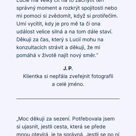
Lucie má velký cit na to zachytit ten
správný moment a rozkrýt spojitosti nebo
mi pomoci si zvědomit, když si protiřečím.
Umí vycítit, kdy je pro mě ta či ona
událost velice silná a na tom dále staví.
Děkuji za čas, který s Lucií mohu na
konzultacích strávit a děkuji, že mi
pomáhá v životě najít nový směr.“
J. P.
Klientka si nepřála zveřejnit fotografii
a celé jméno.
„Moc děkuji za sezení. Potřebovala jsem
si ujasnit, jestli cesta, která se přede
mnou otevírá, je ta správná. Jestli se po ní