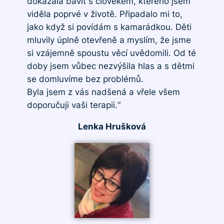
dokázala bavit s člověkem, kterého jsem
viděla poprvé v životě. Připadalo mi to,
jako když si povídám s kamarádkou. Děti
mluvily úplně otevřeně a myslím, že jsme
si vzájemně spoustu věcí uvědomili. Od té
doby jsem vůbec nezvýšila hlas a s dětmi
se domluvíme bez problémů.
Byla jsem z vás nadšená a vřele všem
doporučuji vaši terapii.“
Lenka Hrušková