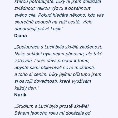
kterou potřebujete. Díky ní jsem dokázala
zvládnout velkou výzvu a dosáhnout
svého cíle. Pokud hledáte někoho, kdo vás
skutečně podpoří na vaší cestě, vřele
doporučuji právě Lucii!“
Diana
„Spolupráce s Lucií byla skvělá zkušenost.
Naše setkání byla nejen přínosná, ale také
zábavná. Lucie dává prostor k tomu,
abyste sami objevovali nové možnosti,
a toho si cením. Díky jejímu přístupu jsem
si osvojil dovednosti, které využívám
každý den.“
Nurik
„Studium s Lucií bylo prostě skvělé!
Během jednoho roku mi dokázala od