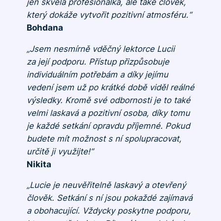
jen skvělá profesionálka, ale také člověk,
který dokáže vytvořit pozitivní atmosféru.“
Bohdana
„Jsem nesmírně vděčný lektorce Lucii
za její podporu. Přístup přizpůsobuje
individuálním potřebám a díky jejímu
vedení jsem už po krátké době viděl reálné
výsledky. Kromě své odbornosti je to také
velmi laskavá a pozitivní osoba, díky tomu
je každé setkání opravdu příjemné. Pokud
budete mít možnost s ní spolupracovat,
určitě ji využijte!“
Nikita
„Lucie je neuvěřitelně laskavý a otevřený
člověk. Setkání s ní jsou pokaždé zajímavá
a obohacující. Vždycky poskytne podporu,