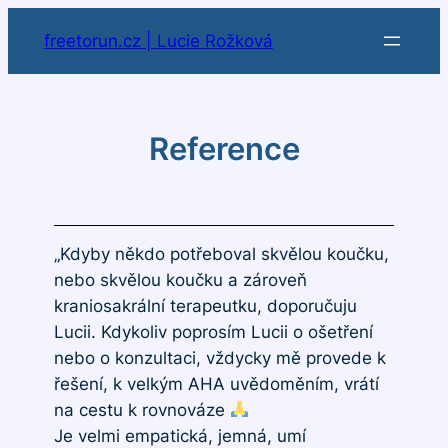
freetorun.cz | Lucie Rožková
Reference
„Kdyby někdo potřeboval skvělou koučku,
nebo skvělou koučku a zároveň
kraniosakrální terapeutku, doporučuju
Lucii. Kdykoliv poprosím Lucii o ošetření
nebo o konzultaci, vždycky mě provede k
řešení, k velkým AHA uvědoměním, vrátí
na cestu k rovnováze
Je velmi empatická, jemná, umí