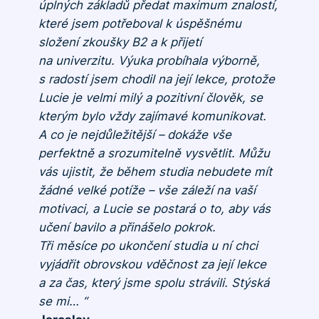
úplných základů předat maximum znalostí,
které jsem potřeboval k úspěšnému
složení zkoušky B2 a k přijetí
na univerzitu. Výuka probíhala výborně,
s radostí jsem chodil na její lekce, protože
Lucie je velmi milý a pozitivní člověk, se
kterým bylo vždy zajímavé komunikovat.
A co je nejdůležitější – dokáže vše
perfektně a srozumitelně vysvětlit. Můžu
vás ujistit, že během studia nebudete mít
žádné velké potíže – vše záleží na vaší
motivaci, a Lucie se postará o to, aby vás
učení bavilo a přinášelo pokrok.
Tři měsíce po ukončení studia u ní chci
vyjádřit obrovskou vděčnost za její lekce
a za čas, který jsme spolu strávili. Stýská
se mi… “