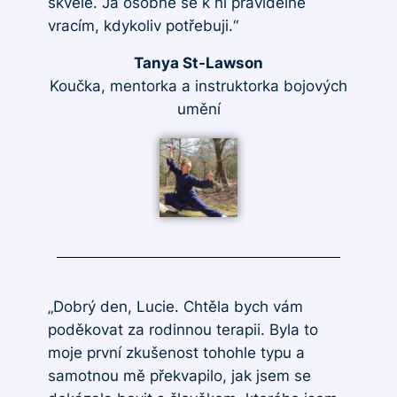
skvěle. Já osobně se k ní pravidelně
vracím, kdykoliv potřebuji.“
Tanya St-Lawson
Koučka, mentorka a instruktorka bojových
umění
„Dobrý den, Lucie. Chtěla bych vám
poděkovat za rodinnou terapii. Byla to
moje první zkušenost tohohle typu a
samotnou mě překvapilo, jak jsem se