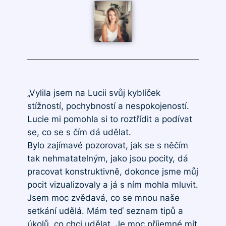
„Vylila jsem na Lucii svůj kyblíček
stížností, pochybností a nespokojeností.
Lucie mi pomohla si to roztřídit a podívat
se, co se s čím dá udělat.
Bylo zajímavé pozorovat, jak se s něčím
tak nehmatatelným, jako jsou pocity, dá
pracovat konstruktivně, dokonce jsme můj
pocit vizualizovaly a já s ním mohla mluvit.
Jsem moc zvědavá, co se mnou naše
setkání udělá. Mám teď seznam tipů a
úkolů, co chci udělat. Je moc příjemné mít