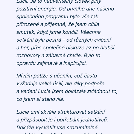
Lucii. Je to neuvěřitelný člověk plný
pozitivní energie. Od prvního dne našeho
společného programu bylo vše tak
přirozené a příjemné, že jsem cítila
smutek, když jsme končili. Všechna
setkání byla pestrá – od různých cvičení
a her, přes společné diskuze až po hlubší
rozhovory a zábavné chvíle. Bylo to
opravdu zajímavé a inspirující.
Mívám potíže s učením, což často
vyžaduje velké úsilí, ale díky podpoře
a vedení Lucie jsem dokázala zvládnout to,
co jsem si stanovila.
Lucie umí skvěle strukturovat setkání
a přizpůsobit je i potřebám jednotlivců.
Dokáže vysvětlit vše srozumitelně