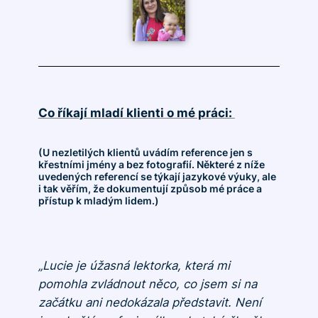
Co říkají mladí klienti o mé práci:
(U nezletilých klientů uvádím reference jen s
křestními jmény a bez fotografií. Některé z níže
uvedených referencí se týkají jazykové výuky, ale
i tak věřím, že dokumentují způsob mé práce a
přístup k mladým lidem.)
„Lucie je úžasná lektorka, která mi
pomohla zvládnout něco, co jsem si na
začátku ani nedokázala představit. Není