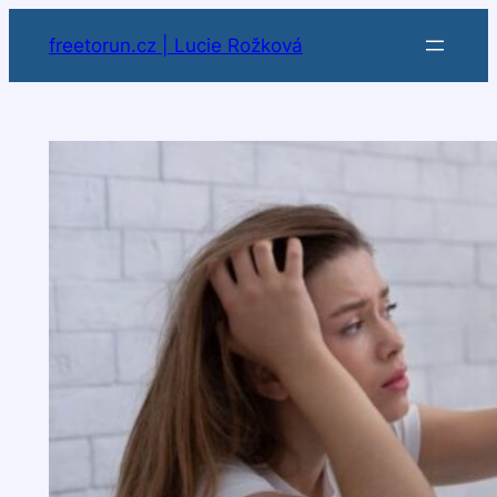
Přeskočit
freetorun.cz | Lucie Rožková
na
obsah