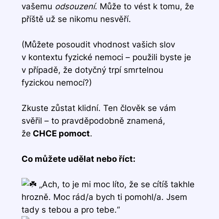
vašemu
odsouzení
. Může to vést k tomu, že
příště už se nikomu nesvěří.
(Můžete posoudit vhodnost vašich slov
v kontextu fyzické nemoci – použili byste je
v případě, že dotyčný trpí smrtelnou
fyzickou nemocí?)
Zkuste zůstat klidní. Ten člověk se vám
svěřil – to pravděpodobně znamená,
že
CHCE pomoct
.
Co můžete udělat nebo říct:
„Ach, to je mi moc líto, že se cítíš takhle
hrozně. Moc rád/a bych ti pomohl/a. Jsem
tady s tebou a pro tebe.“