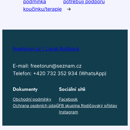
podmínka
potřebují podporu
koučinku/terapie
→
freetorun.cz | Lucie Rožková
E-mail: freetorun@seznam.cz
Telefon: +420 732 352 934 (WhatsApp)
Dokumenty
Sociální sítě
Obchodní podmínky
Facebook
Ochrana osobních údajů
FB skupina Rodičovský přístav
Instagram