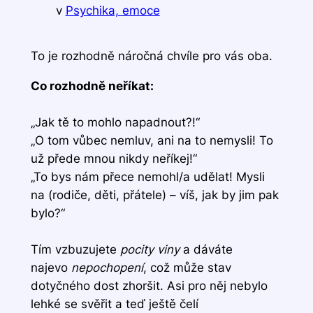
v
Psychika, emoce
To je rozhodně náročná chvíle pro vás oba.
Co rozhodně neříkat:
„Jak tě to mohlo napadnout?!“
„O tom vůbec nemluv, ani na to nemysli! To
už přede mnou nikdy neříkej!“
„To bys nám přece nemohl/a udělat! Mysli
na (rodiče, děti, přátele) – víš, jak by jim pak
bylo?“
Tím vzbuzujete
pocity viny
a dáváte
najevo
nepochopení
, což může stav
dotyčného dost zhoršit. Asi pro něj nebylo
lehké se svěřit a teď ještě čelí