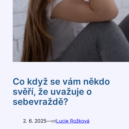
Co když se vám někdo
svěří, že uvažuje o
sebevraždě?
2. 6. 2025
—
Lucie Rožková
od