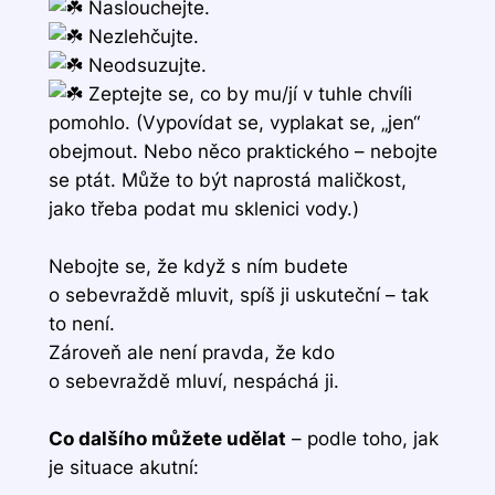
Naslouchejte.
Nezlehčujte.
Neodsuzujte.
Zeptejte se, co by mu/jí v tuhle chvíli
pomohlo. (Vypovídat se, vyplakat se, „jen“
obejmout. Nebo něco praktického – nebojte
se ptát. Může to být naprostá maličkost,
jako třeba podat mu sklenici vody.)
Nebojte se, že když s ním budete
o sebevraždě mluvit, spíš ji uskuteční – tak
to není.
Zároveň ale není pravda, že kdo
o sebevraždě mluví, nespáchá ji.
Co dalšího můžete udělat
– podle toho, jak
je situace akutní: