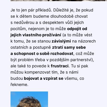
Je to jen pár příkladů. Důležité je, že pokud
se k dětem budeme dlouhodobě chovat
s nedůvěrou a s despektem vůči jejich
pocitům, nejenom je to může
odpojit od
jejich vlastního prožívání
(a to může vést
k tomu, že se stanou
závislými
na názorech
ostatních a postupně
ztratí samy sebe
a schopnost o sobě rozhodovat
, což může
být problém třeba v pozdějším partnerství),
ale také to povede k
frustraci
. Tu si pak
můžou kompenzovat tím, že s námi
budou
bojovat a vzpírat se
všemu, co
řekneme.