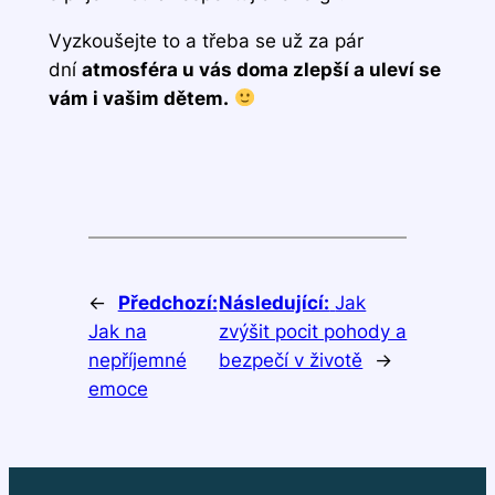
Vyzkoušejte to a třeba se už za pár
dní
atmosféra u vás doma zlepší a uleví se
vám i vašim dětem.
←
Předchozí:
Následující:
Jak
Jak na
zvýšit pocit pohody a
nepříjemné
bezpečí v životě
→
emoce