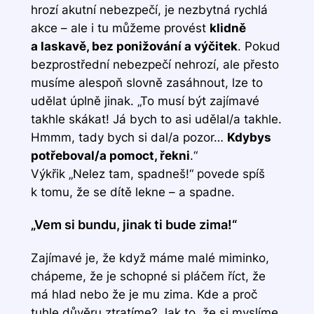
hrozí akutní nebezpečí, je nezbytná rychlá
akce – ale i tu můžeme provést
klidně
a laskavě, bez ponižování a výčitek
. Pokud
bezprostřední nebezpečí nehrozí, ale přesto
musíme alespoň slovně zasáhnout, lze to
udělat úplně jinak. „To musí být zajímavé
takhle skákat! Já bych to asi udělal/a takhle.
Hmmm, tady bych si dal/a pozor…
Kdybys
potřeboval/a pomoct, řekni
.“
Výkřik „Nelez tam, spadneš!“ povede spíš
k tomu, že se dítě lekne – a spadne.
„Vem si bundu, jinak ti bude zima!“
Zajímavé je, že když máme malé miminko,
chápeme, že je schopné si pláčem říct, že
má hlad nebo že je mu zima. Kde a proč
tuhle důvěru ztratíme? Jak to, že si myslíme,