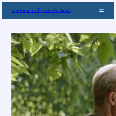
Přeskočit
freetorun.cz | Lucie Rožková
na
obsah