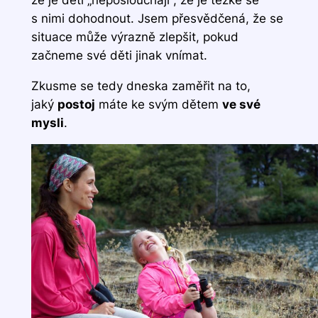
že je děti „neposlouchají“, že je těžké se
s nimi dohodnout. Jsem přesvědčená, že se
situace může výrazně zlepšit, pokud
začneme své děti jinak vnímat.
Zkusme se tedy dneska zaměřit na to,
jaký
postoj
máte ke svým dětem
ve své
mysli
.